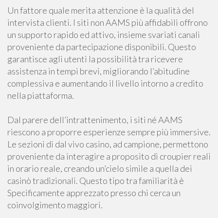
Un fattore quale merita attenzione è la qualità del
intervista clienti. I siti non AAMS più affidabili offrono
un supporto rapido ed attivo, insieme svariati canali
proveniente da partecipazione disponibili. Questo
garantisce agli utenti la possibilità tra ricevere
assistenza in tempi brevi, migliorando l’abitudine
complessiva e aumentando il livello intorno a credito
nella piattaforma.
Dal parere dell’intrattenimento, i siti né AAMS
riescono a proporre esperienze sempre più immersive.
Le sezioni di dal vivo casino, ad campione, permettono
proveniente da interagire a proposito di croupier reali
in orario reale, creando un’cielo simile a quella dei
casinò tradizionali. Questo tipo tra familiarità è
Specificamente apprezzato presso chi cerca un
coinvolgimento maggiori.