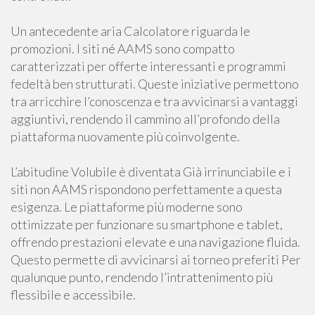
Un antecedente aria Calcolatore riguarda le
promozioni. I siti né AAMS sono compatto
caratterizzati per offerte interessanti e programmi
fedeltà ben strutturati. Queste iniziative permettono
tra arricchire l’conoscenza e tra avvicinarsi a vantaggi
aggiuntivi, rendendo il cammino all’profondo della
piattaforma nuovamente più coinvolgente.
L’abitudine Volubile è diventata Già irrinunciabile e i
siti non AAMS rispondono perfettamente a questa
esigenza. Le piattaforme più moderne sono
ottimizzate per funzionare su smartphone e tablet,
offrendo prestazioni elevate e una navigazione fluida.
Questo permette di avvicinarsi ai torneo preferiti Per
qualunque punto, rendendo l’intrattenimento più
flessibile e accessibile.