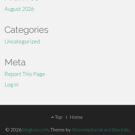
August 2026
Categories
Uncategorized
Meta
Report This Page
Log in
Footer
Top
Home
Menu
© 2026
blogkoo.com
.
Theme by
XtremelySocial and Blacktie
.