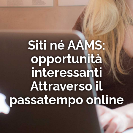
Siti né AAMS:
opportunità
interessanti
Attraverso il
passatempo online